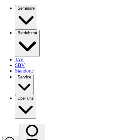
Seminare
Betriebsrat
JAV
SBV
Standorte
Service
Über uns