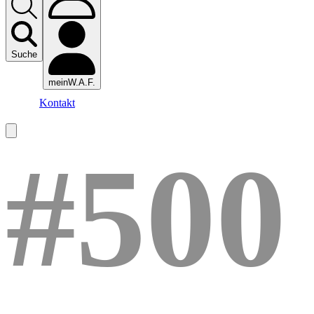
Suche
meinW.A.F.
Kontakt
#500