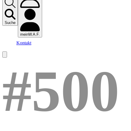
Suche
meinW.A.F.
Kontakt
#500