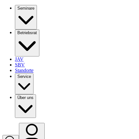
Seminare
Betriebsrat
JAV
SBV
Standorte
Service
Über uns