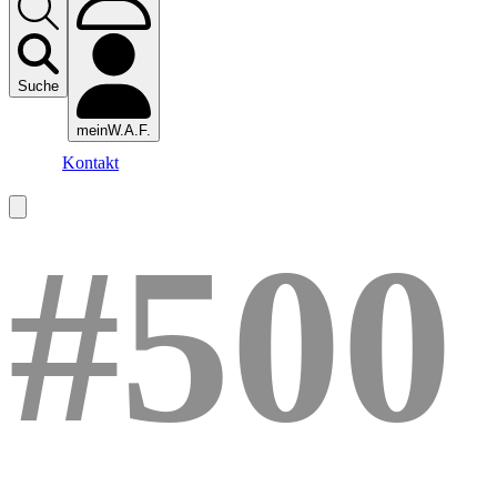
Suche
meinW.A.F.
Kontakt
#500