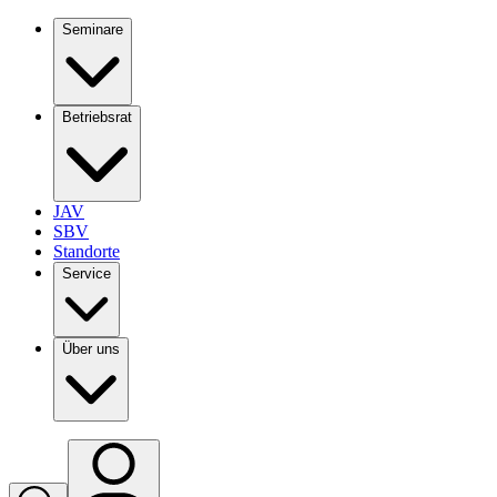
Seminare
Betriebsrat
JAV
SBV
Standorte
Service
Über uns