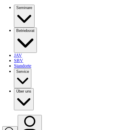
Seminare
Betriebsrat
JAV
SBV
Standorte
Service
Über uns