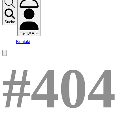
Suche
meinW.A.F.
Kontakt
#404