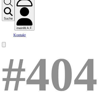
Suche
meinW.A.F.
Kontakt
#404