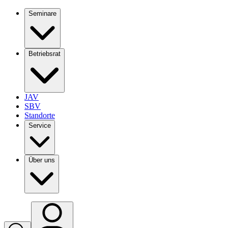
Seminare
Betriebsrat
JAV
SBV
Standorte
Service
Über uns