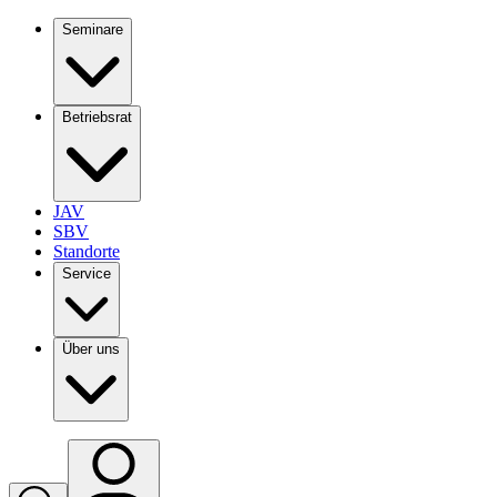
Seminare
Betriebsrat
JAV
SBV
Standorte
Service
Über uns