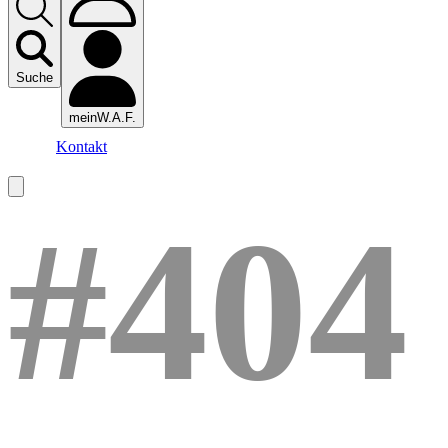
Suche
meinW.A.F.
Kontakt
#404