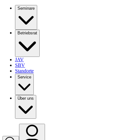
Seminare
Betriebsrat
JAV
SBV
Standorte
Service
Über uns