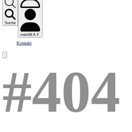
Suche
meinW.A.F.
Kontakt
#404