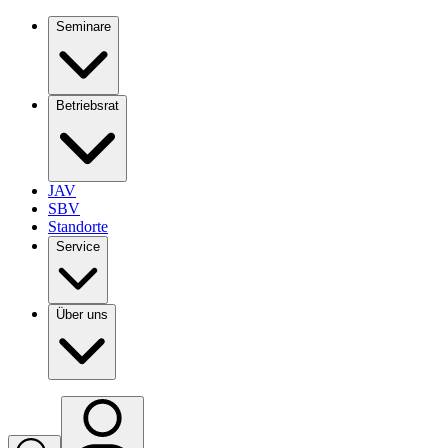
Seminare
Betriebsrat
JAV
SBV
Standorte
Service
Über uns