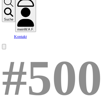
Suche
meinW.A.F.
Kontakt
#500