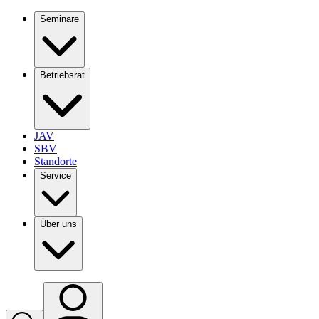
Seminare
Betriebsrat
JAV
SBV
Standorte
Service
Über uns