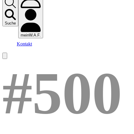
Suche
meinW.A.F.
Kontakt
#500