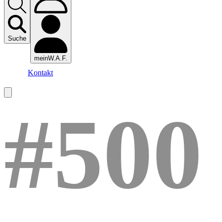
Suche
meinW.A.F.
Kontakt
#500