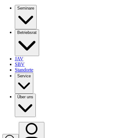
Seminare
Betriebsrat
JAV
SBV
Standorte
Service
Über uns