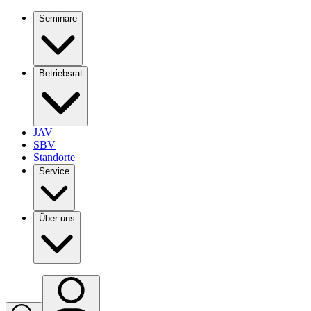
Seminare
Betriebsrat
JAV
SBV
Standorte
Service
Über uns