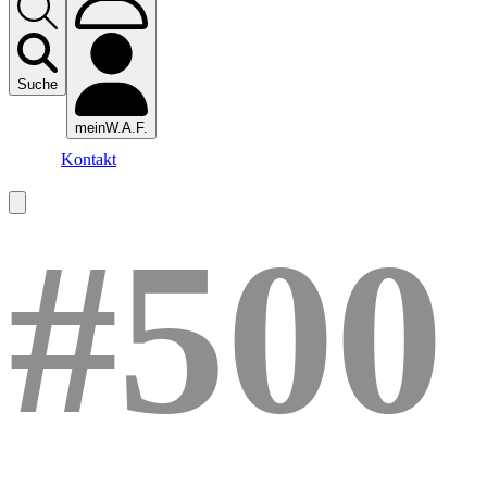
Suche
meinW.A.F.
Kontakt
#500