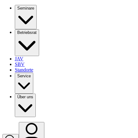
Seminare
Betriebsrat
JAV
SBV
Standorte
Service
Über uns