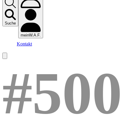
Suche
meinW.A.F.
Kontakt
#500