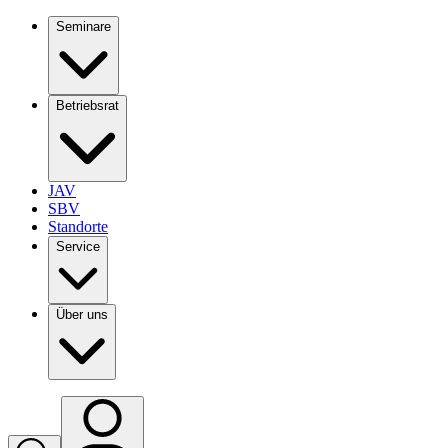
Seminare
Betriebsrat
JAV
SBV
Standorte
Service
Über uns