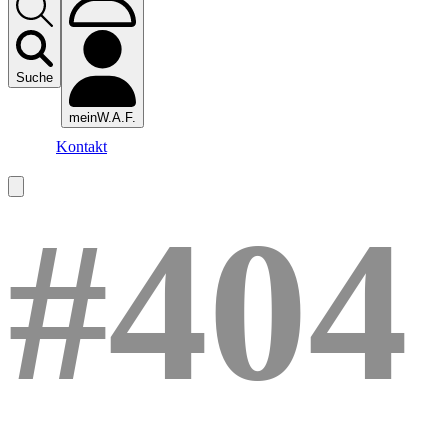
Suche
meinW.A.F.
Kontakt
#404