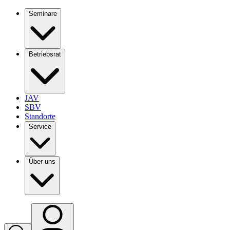
Seminare
Betriebsrat
JAV
SBV
Standorte
Service
Über uns