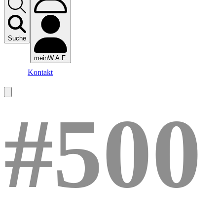
Suche
meinW.A.F.
Kontakt
#500