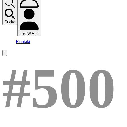
Suche
meinW.A.F.
Kontakt
#500