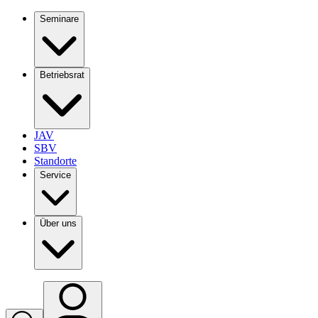
Seminare
Betriebsrat
JAV
SBV
Standorte
Service
Über uns