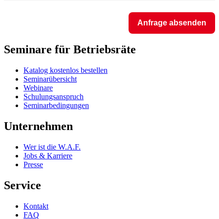
Anfrage absenden
Seminare für Betriebsräte
Katalog kostenlos bestellen
Seminarübersicht
Webinare
Schulungsanspruch
Seminarbedingungen
Unternehmen
Wer ist die W.A.F.
Jobs & Karriere
Presse
Service
Kontakt
FAQ