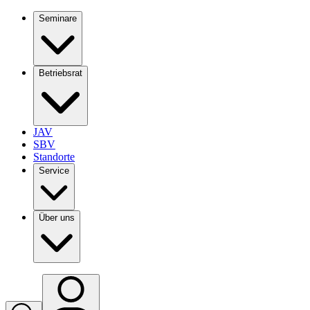
Seminare
Betriebsrat
JAV
SBV
Standorte
Service
Über uns