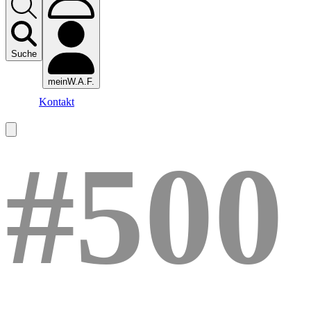
Suche
meinW.A.F.
Kontakt
#500