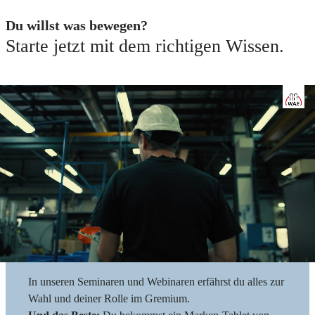
Du willst was bewegen?
Starte jetzt mit dem richtigen Wissen.
Betriebsratswahl 2026
Dein Betrieb braucht dich.
Damit gewählt werden kann, braucht dein Betrieb einen
Wahlvorstand – und engagierte Kandidaten, die
Verantwortung übernehmen wollen. Vielleicht ja du? Die
nächsten Betriebsratswahlen finden vom
1. März bis 31.
Mai 2026
statt.
In unseren Seminaren und Webinaren erfährst du alles zur
Wahl und deiner Rolle im Gremium.