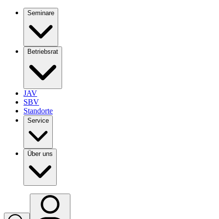
Seminare
Betriebsrat
JAV
SBV
Standorte
Service
Über uns