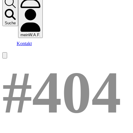
Suche
meinW.A.F.
Kontakt
#404