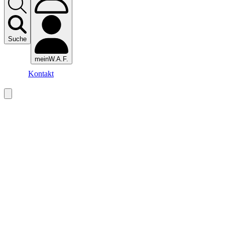
Suche
meinW.A.F.
Kontakt