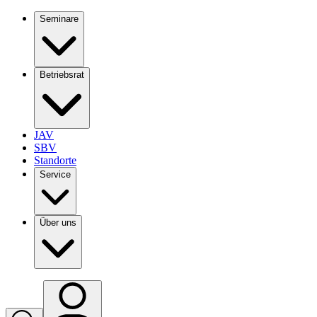
Seminare
Betriebsrat
JAV
SBV
Standorte
Service
Über uns