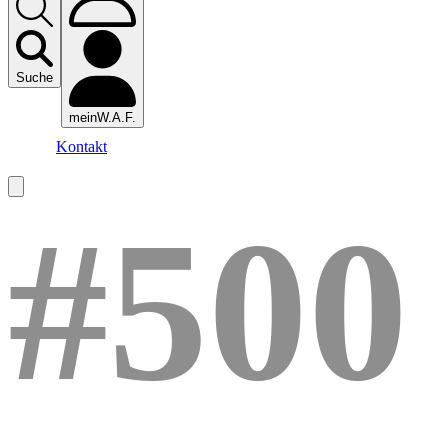
Suche
meinW.A.F.
Kontakt
#500