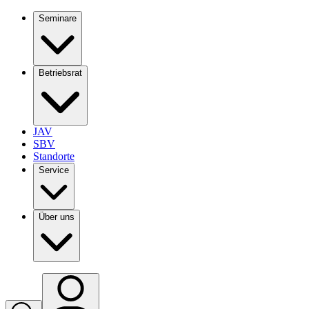
Seminare
Betriebsrat
JAV
SBV
Standorte
Service
Über uns