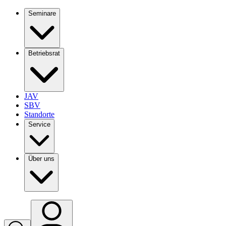
Seminare
Betriebsrat
JAV
SBV
Standorte
Service
Über uns