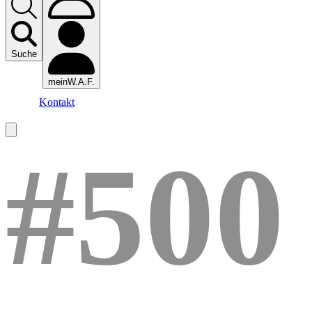
Suche
meinW.A.F.
Kontakt
#500