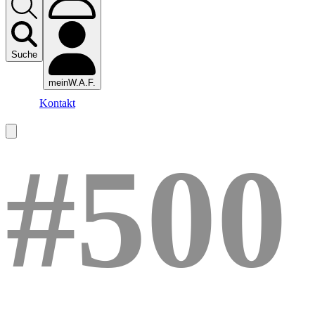
Suche
meinW.A.F.
Kontakt
#500