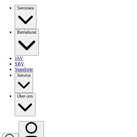
Seminare
Betriebsrat
JAV
SBV
Standorte
Service
Über uns