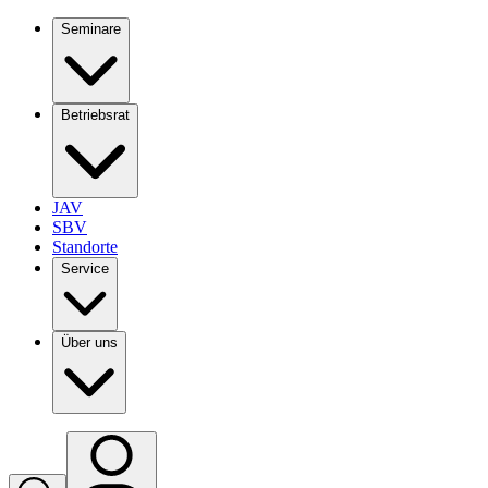
Seminare
Betriebsrat
JAV
SBV
Standorte
Service
Über uns