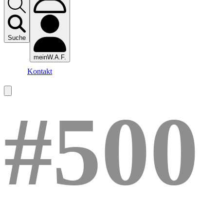
Suche
meinW.A.F.
Kontakt
#500