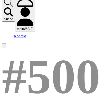
Suche
meinW.A.F.
Kontakt
#500