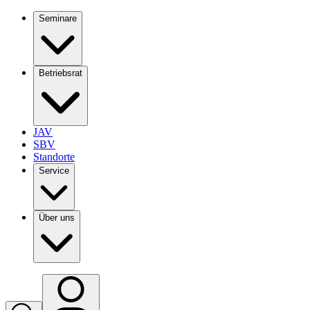
Seminare
Betriebsrat
JAV
SBV
Standorte
Service
Über uns