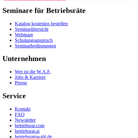
Seminare für Betriebsräte
Katalog kostenlos bestellen
Seminarübersicht
Webinare
Schulungsanspruch
Seminarbedingungen
Unternehmen
Wer ist die W.A.F.
Jobs & Karriere
Presse
Service
Kontakt
FAQ
Newsletter
betriebsrat.com
betriebsrat.ai
betriebsratswahl.de