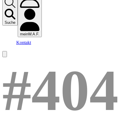
Suche
meinW.A.F.
Kontakt
#404