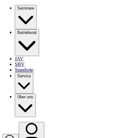
Seminare
Betriebsrat
JAV
SBV
Standorte
Service
Über uns