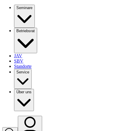
Seminare
Betriebsrat
JAV
SBV
Standorte
Service
Über uns