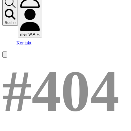
Suche
meinW.A.F.
Kontakt
#404