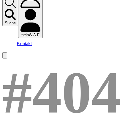
Suche
meinW.A.F.
Kontakt
#404