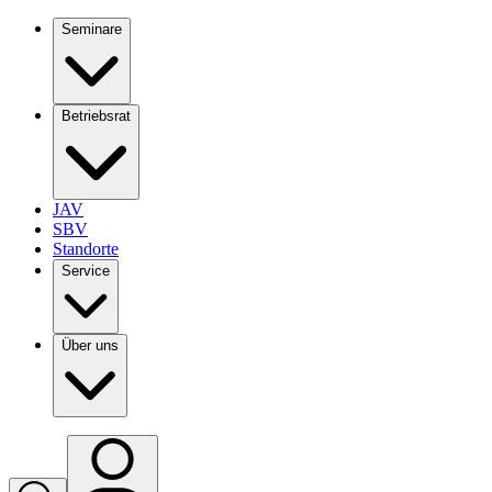
Seminare
Betriebsrat
JAV
SBV
Standorte
Service
Über uns