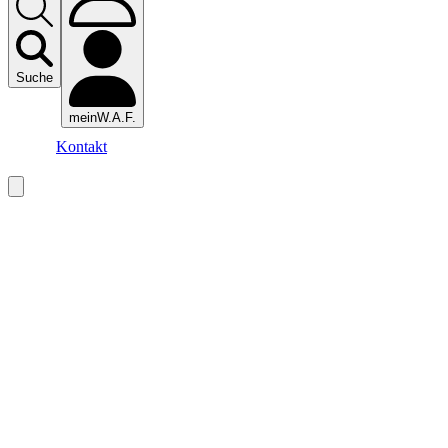
Suche
meinW.A.F.
Kontakt