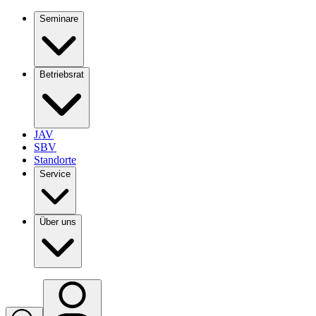
Seminare
Betriebsrat
JAV
SBV
Standorte
Service
Über uns