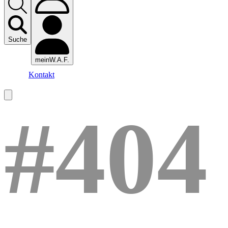
Suche
meinW.A.F.
Kontakt
#404