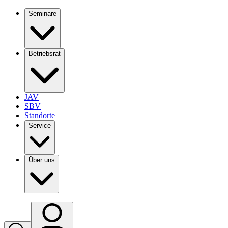
Seminare
Betriebsrat
JAV
SBV
Standorte
Service
Über uns