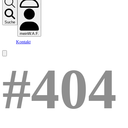
Suche
meinW.A.F.
Kontakt
#404