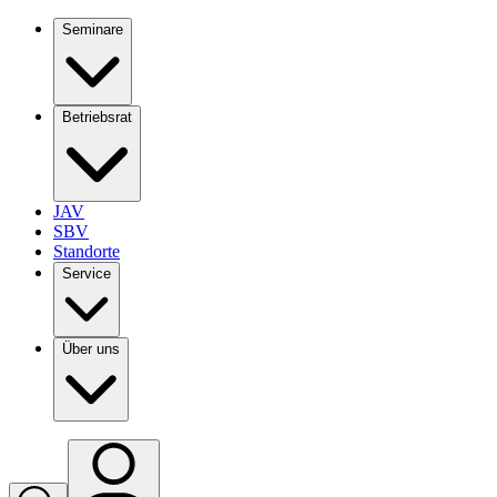
Seminare
Betriebsrat
JAV
SBV
Standorte
Service
Über uns