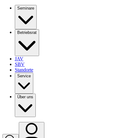
Seminare
Betriebsrat
JAV
SBV
Standorte
Service
Über uns