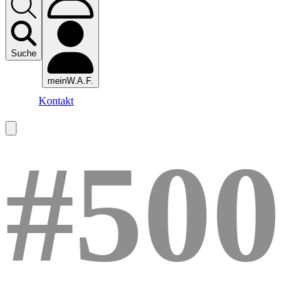
Suche
meinW.A.F.
Kontakt
#500