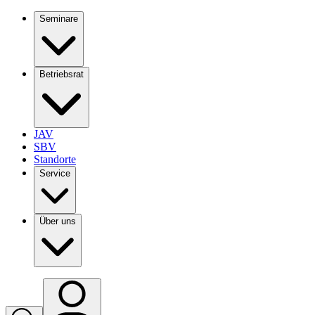
Seminare
Betriebsrat
JAV
SBV
Standorte
Service
Über uns