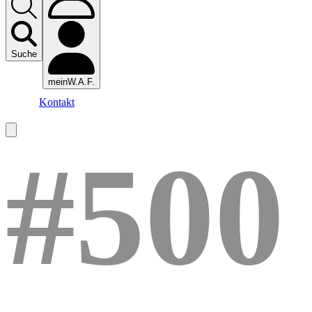
Suche
meinW.A.F.
Kontakt
#500