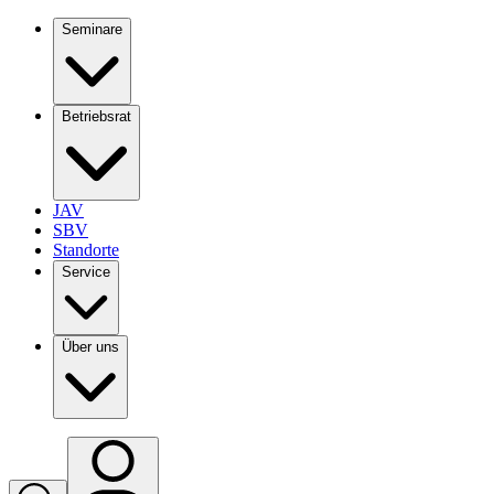
Seminare
Betriebsrat
JAV
SBV
Standorte
Service
Über uns