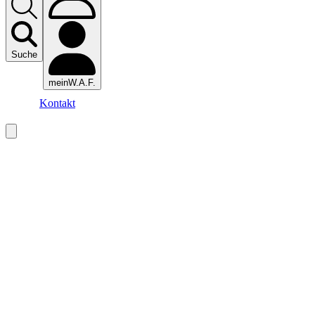
Suche
meinW.A.F.
Kontakt