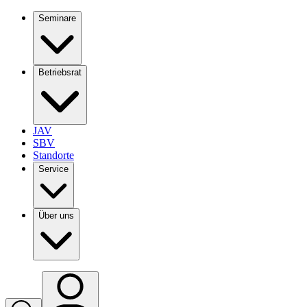
Seminare
Betriebsrat
JAV
SBV
Standorte
Service
Über uns