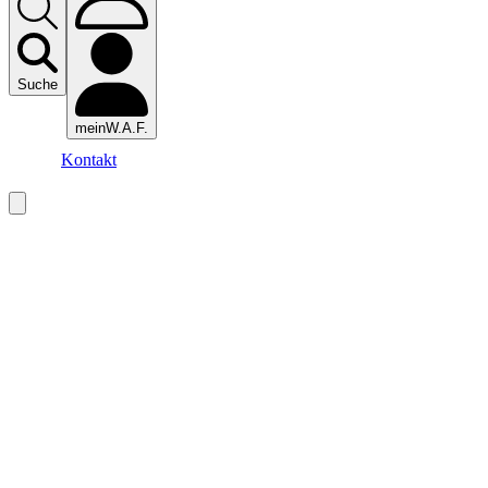
Suche
meinW.A.F.
Kontakt