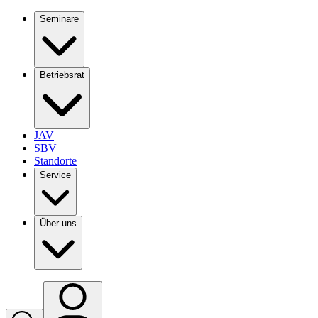
Seminare
Betriebsrat
JAV
SBV
Standorte
Service
Über uns