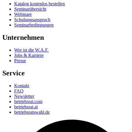
Katalog kostenlos bestellen
Seminarübersicht
Webinare
Schulungsanspruch
Seminarbedingungen
Unternehmen
Wer ist die W.A.F.
Jobs & Karriere
Presse
Service
Kontakt
FAQ
Newsletter
betriebsrat.com
betriebsrat.ai
betriebsratswahl.de