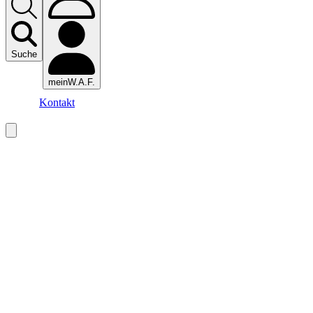
Suche
meinW.A.F.
Kontakt