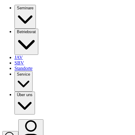
Seminare
Betriebsrat
JAV
SBV
Standorte
Service
Über uns