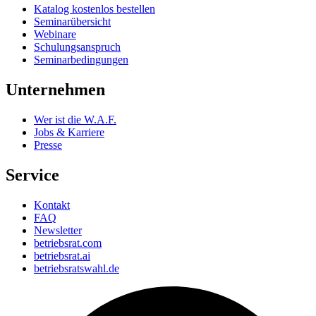
Katalog kostenlos bestellen
Seminarübersicht
Webinare
Schulungsanspruch
Seminarbedingungen
Unternehmen
Wer ist die W.A.F.
Jobs & Karriere
Presse
Service
Kontakt
FAQ
Newsletter
betriebsrat.com
betriebsrat.ai
betriebsratswahl.de