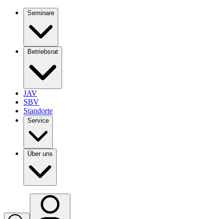
Seminare
Betriebsrat
JAV
SBV
Standorte
Service
Über uns