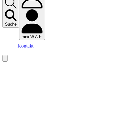
Suche
meinW.A.F.
Kontakt