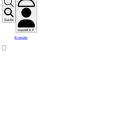
Suche
meinW.A.F.
Kontakt