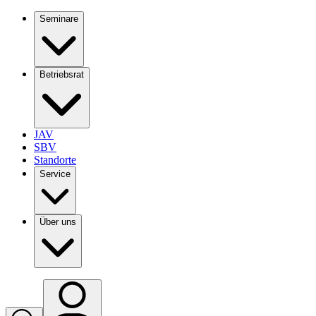
Seminare
Betriebsrat
JAV
SBV
Standorte
Service
Über uns