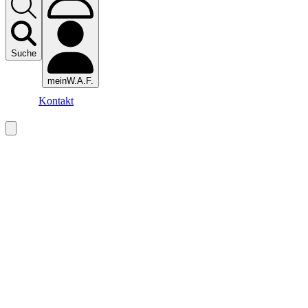
Suche
meinW.A.F.
Kontakt