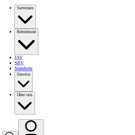
Seminare
Betriebsrat
JAV
SBV
Standorte
Service
Über uns