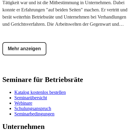
Tätigkeit war und ist die Mitbestimmung in Unternehmen. Dabei
konnte er Erfahrungen "auf beiden Seiten" machen. Er vertritt und
berät weiterhin Betriebsräte und Unternehmen bei Verhandlungen
und Gerichtsverfahren. Die Arbeitswelten der Gegenwart und
Zukunft treiben ihn um. Wie wollen wir in Zukunft erfolgreich
zusammenarbeiten? Die Basics des Arbeitsrechts sind dabei genauso
wichtig wie Know-How in Spezialthemen. Nur so gelingt die
Mehr anzeigen
Transformation der Arbeit und eine ehrliche und erfolgreiche
Mitbestimmung.
Seminare für Betriebsräte
Katalog kostenlos bestellen
Seminarübersicht
Webinare
Schulungsanspruch
Seminarbedingungen
Unternehmen