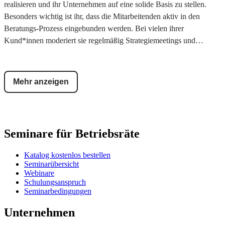
realisieren und ihr Unternehmen auf eine solide Basis zu stellen.
Besonders wichtig ist ihr, dass die Mitarbeitenden aktiv in den
Beratungs-Prozess eingebunden werden. Bei vielen ihrer
Kund*innen moderiert sie regelmäßig Strategiemeetings und
Workshops zu einer Vielzahl von Themen. Durch ihre langjährige
Tätigkeit als Seminarleiterin der W.A.F. kennt sie die Bedürfnisse
der Betriebsräte sehr gut. Ihr Anspruch ist es, die Gremien mit
Mehr anzeigen
Struktur und Methoden dabei zu begleiten. Für sie ist es
selbstverständlich, dass im Anschluss an die Veranstaltung konkrete
Aufgaben und "To Do’s" verteilt werden, so dass die Gremien mit
ihren Themen in die Umsetzung kommen. Die Arbeit von Heike
Seminare für Betriebsräte
Kreten-Lenz ist seit vielen Jahren durch eine klare, direkte und sehr
pragmatische Herangehensweise geprägt.
Katalog kostenlos bestellen
Seminarübersicht
Webinare
Schulungsanspruch
Seminarbedingungen
Unternehmen