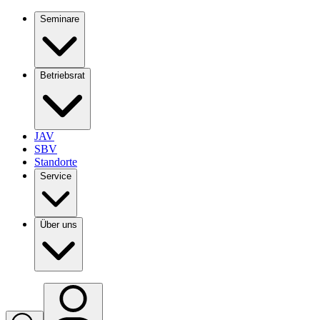
Seminare
Betriebsrat
JAV
SBV
Standorte
Service
Über uns