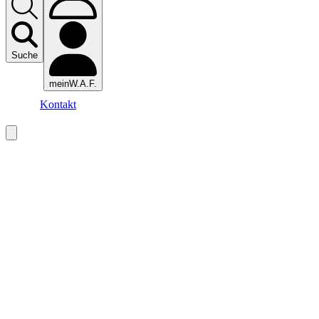
Suche
meinW.A.F.
Kontakt