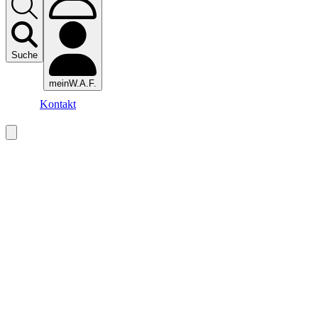
Suche
meinW.A.F.
Kontakt