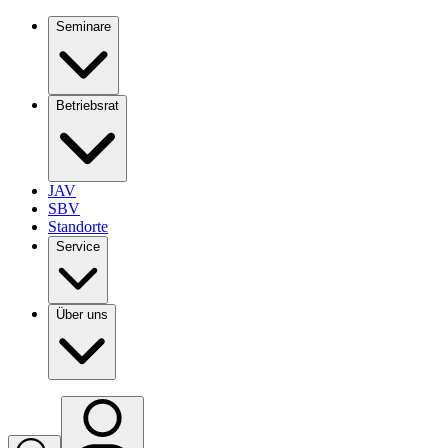
Seminare
Betriebsrat
JAV
SBV
Standorte
Service
Über uns