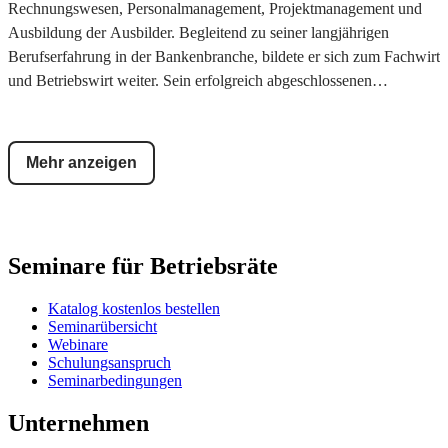
Rechnungswesen, Personalmanagement, Projektmanagement und
Ausbildung der Ausbilder. Begleitend zu seiner langjährigen
Berufserfahrung in der Bankenbranche, bildete er sich zum Fachwirt
und Betriebswirt weiter. Sein erfolgreich abgeschlossenen
Masterstudium an der Technischen Universität in Kaiserslautern
ergänzt sein Profil. Ehrenamtlich ist er am Sozialgericht München,
als Aufgabenersteller von bundeseinheitlichen Prüfungen für die
Mehr anzeigen
DIHK in Bonn, als ehrenamtlicher Prüfer bei der Industrie- und
Handelskammer München und als Autor von Fachbüchern tätig.
Seminare für Betriebsräte
Katalog kostenlos bestellen
Seminarübersicht
Webinare
Schulungsanspruch
Seminarbedingungen
Unternehmen