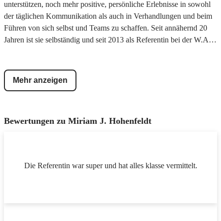
unterstützen, noch mehr positive, persönliche Erlebnisse in sowohl
der täglichen Kommunikation als auch in Verhandlungen und beim
Führen von sich selbst und Teams zu schaffen. Seit annähernd 20
Jahren ist sie selbständig und seit 2013 als Referentin bei der W.A.F.
tätig. Mit ihren langjährigen Erfahrungen und fundierten
Ausbildungen als Beraterin, Trainerin und Coach entwickelt sie
gemeinsam mit ihren Teilnehmern inspirierende und zugleich
Mehr anzeigen
umsetzbare Strategien; sie befähigt Menschen, den Weg dorthin
konsequent zu beschreiten und ermutigt, dies auch authentisch beim
Gesprächspartner ankommen zu lassen. Bei all dem ist für sie
Bewertungen zu
Miriam J. Hohenfeldt
Humor und Freude das wichtigste Werkzeug in ihrem gut gefüllten
Methodenkoffer.
Die Referentin war super und hat alles klasse vermittelt.