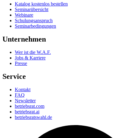
Katalog kostenlos bestellen
Seminarübersicht
Webinare
Schulungsanspruch
Seminarbedingungen
Unternehmen
Wer ist die W.A.F.
Jobs & Karriere
Presse
Service
Kontakt
FAQ
Newsletter
betriebsrat.com
betriebsrat.ai
betriebsratswahl.de